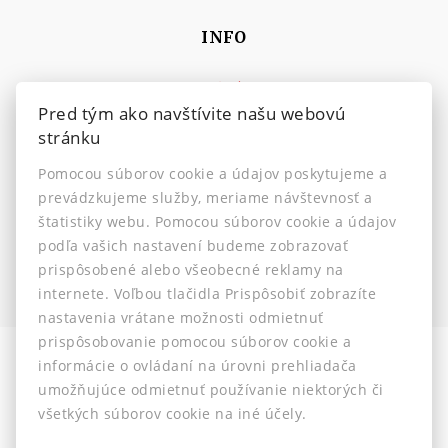
INFO
Makléri
Pred tým ako navštívite našu webovú
Napíšte nám
stránku
Kontakt
Pomocou súborov cookie a údajov poskytujeme a
Nastavenie cookies
prevádzkujeme služby, meriame návštevnosť a
štatistiky webu. Pomocou súborov cookie a údajov
podľa vašich nastavení budeme zobrazovať
prispôsobené alebo všeobecné reklamy na
internete. Voľbou tlačidla Prispôsobiť zobrazíte
nastavenia vrátane možnosti odmietnuť
prispôsobovanie pomocou súborov cookie a
informácie o ovládaní na úrovni prehliadača
Informácia pre klientov
-
Ochrana osobných údajov
-
umožňujúce odmietnuť používanie niektorých či
Etický kódex
-
Reklamačný poriadok
všetkých súborov cookie na iné účely.
© 2026 -
J&MZ reality s.r.o.