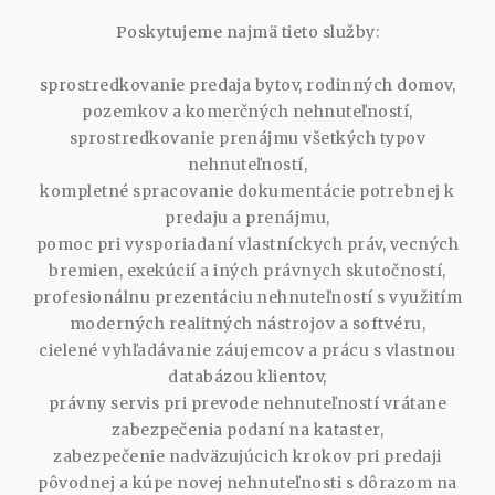
Poskytujeme najmä tieto služby:
sprostredkovanie predaja bytov, rodinných domov,
pozemkov a komerčných nehnuteľností,
sprostredkovanie prenájmu všetkých typov
nehnuteľností,
kompletné spracovanie dokumentácie potrebnej k
predaju a prenájmu,
pomoc pri vysporiadaní vlastníckych práv, vecných
bremien, exekúcií a iných právnych skutočností,
profesionálnu prezentáciu nehnuteľností s využitím
moderných realitných nástrojov a softvéru,
cielené vyhľadávanie záujemcov a prácu s vlastnou
databázou klientov,
právny servis pri prevode nehnuteľností vrátane
zabezpečenia podaní na kataster,
zabezpečenie nadväzujúcich krokov pri predaji
pôvodnej a kúpe novej nehnuteľnosti s dôrazom na