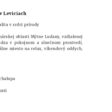
v Leviciach
lita v srdci prírody
árskej oblasti Mýtne Ludany, vzdialenej
ádza v pokojnom a slnečnom prostredí,
álne miesto na relax, víkendový oddych,
 chalupa
osti