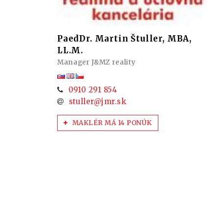
PaedDr. Martin Štuller, MBA,
LL.M.
Manager J&MZ reality
0910 291 854
stuller@jmr.sk
MAKLÉR MÁ 14 PONÚK