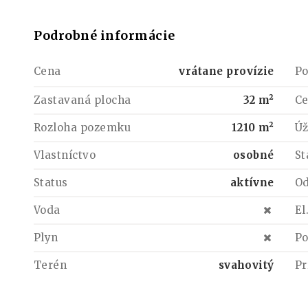
Podrobné informácie
Cena
vrátane provízie
Po
Zastavaná plocha
32 m²
Ce
Rozloha pozemku
1210 m²
Úž
Vlastníctvo
osobné
St
Status
aktívne
Od
Voda
El
Plyn
Po
Terén
svahovitý
Pr