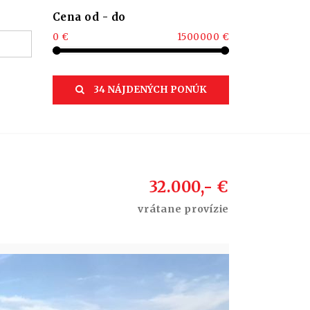
Cena od - do
0 €
1500000 €
34 NÁJDENÝCH PONÚK
32.000,- €
vrátane provízie