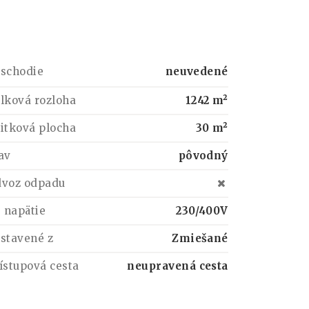
schodie
neuvedené
lková rozloha
1242 m²
itková plocha
30 m²
av
pôvodný
voz odpadu
. napätie
230/400V
stavené z
Zmiešané
ístupová cesta
neupravená cesta