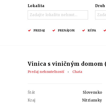
Lokalita
Druh
Zadajte lokalitu nehnuteľnosti ..
Zada
PREDAJ
PRENÁJOM
KÚPA
Vinica s viničným domom 
Predaj nehnuteľností
Chata
Štát
Slovensko
Kraj
Nitriansky