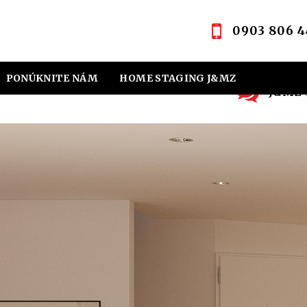
0903 806 4
PONÚKNITE NÁM
HOME STAGING J&MZ
J&MZ R
OVNÁ KANCELÁRIA
KONTAKT