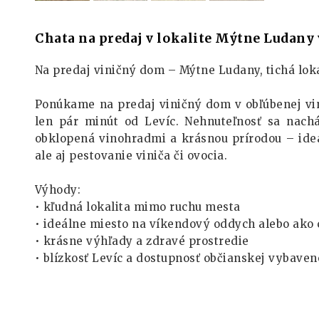
Chata na predaj v lokalite Mýtne Ludany 
Na predaj viničný dom – Mýtne Ludany, tichá loka
Ponúkame na predaj viničný dom v obľúbenej vin
len pár minút od Levíc. Nehnuteľnosť sa nach
obklopená vinohradmi a krásnou prírodou – ide
ale aj pestovanie viniča či ovocia.
Výhody:
• kľudná lokalita mimo ruchu mesta
• ideálne miesto na víkendový oddych alebo ako
• krásne výhľady a zdravé prostredie
• blízkosť Levíc a dostupnosť občianskej vybaven