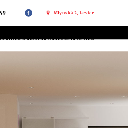
49
Mlynská 2, Levice
ealitná a účtovná kancelária Levice: