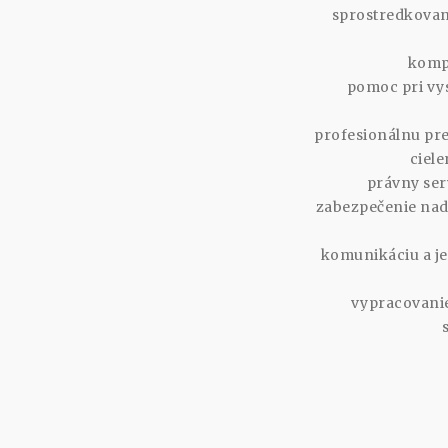
sprostredkovan
kompl
pomoc pri vys
profesionálnu pre
ciele
právny ser
zabezpečenie nad
komunikáciu a je
vypracovanie