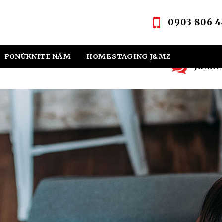
0903 806 4
PONÚKNITE NÁM
HOME STAGING J&MZ
J&MZ R
OVNÁ KANCELÁRIA
KONTAKT