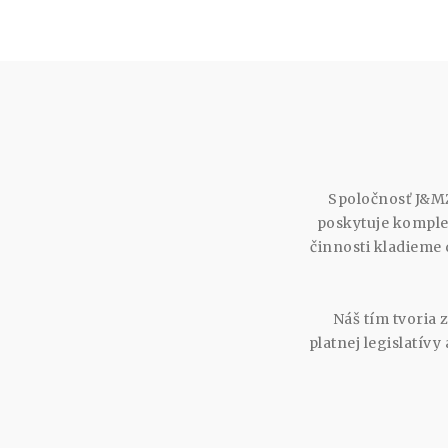
Spoločnosť J&MZ
poskytuje komplex
činnosti kladieme 
Náš tím tvoria 
platnej legislatív