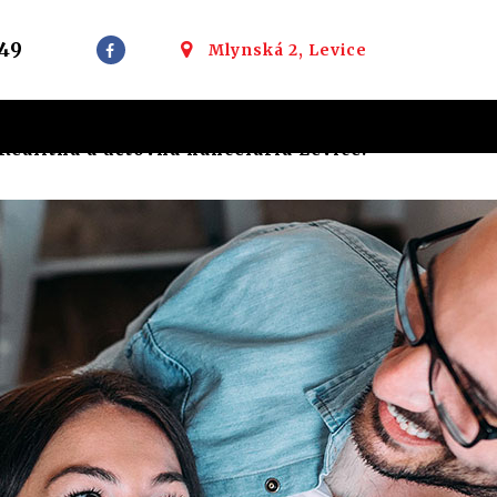
49
Mlynská 2, Levice
ealitná a účtovná kancelária Levice: