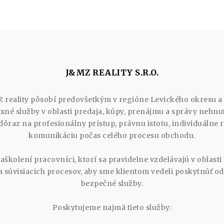
J&MZ REALITY S.R.O.
 reality pôsobí predovšetkým v regióne Levického okresu a
né služby v oblasti predaja, kúpy, prenájmu a správy nehnute
dôraz na profesionálny prístup, právnu istotu, individuálne 
komunikáciu počas celého procesu obchodu.
zaškolení pracovníci, ktorí sa pravidelne vzdelávajú v oblasti 
y a súvisiacich procesov, aby sme klientom vedeli poskytnúť od
bezpečné služby.
Poskytujeme najmä tieto služby: