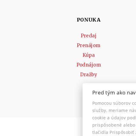
PONUKA
Predaj
Prenájom
Kúpa
Podnájom
Dražby
Pred tým ako nav
Pomocou súborov co
služby, meriame náv
cookie a údajov po
prispôsobené alebo
Informácia pre
tlačidla Prispôsobi