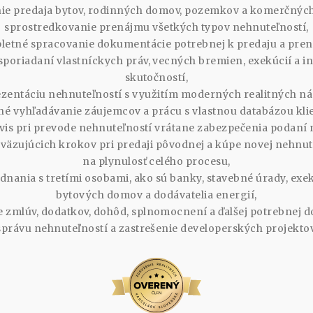
ie predaja bytov, rodinných domov, pozemkov a komerčných
sprostredkovanie prenájmu všetkých typov nehnuteľností,
etné spracovanie dokumentácie potrebnej k predaju a pre
poriadaní vlastníckych práv, vecných bremien, exekúcií a 
skutočností,
zentáciu nehnuteľností s využitím moderných realitných nás
né vyhľadávanie záujemcov a prácu s vlastnou databázou kli
vis pri prevode nehnuteľností vrátane zabezpečenia podaní n
väzujúcich krokov pri predaji pôvodnej a kúpe novej nehnut
na plynulosť celého procesu,
dnania s tretími osobami, ako sú banky, stavebné úrady, exek
bytových domov a dodávatelia energií,
 zmlúv, dodatkov, dohôd, splnomocnení a ďalšej potrebnej 
správu nehnuteľností a zastrešenie developerských projektov