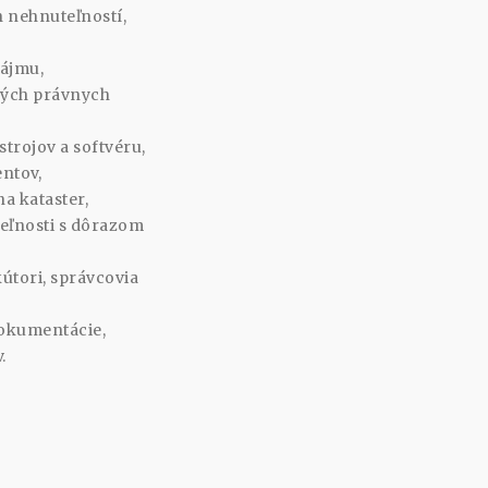
 nehnuteľností,
nájmu,
iných právnych
trojov a softvéru,
entov,
a kataster,
eľnosti s dôrazom
útori, správcovia
dokumentácie,
.