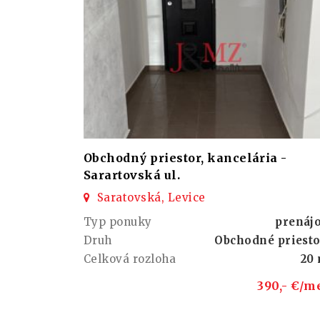
Obchodný priestor, kancelária -
Sarartovská ul.
Saratovská, Levice
Typ ponuky
prenáj
Druh
Obchodné priest
Celková rozloha
20
390,- €/m