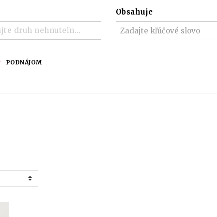
Obsahuje
jte druh nehnuteľnosti ..
PODNÁJOM