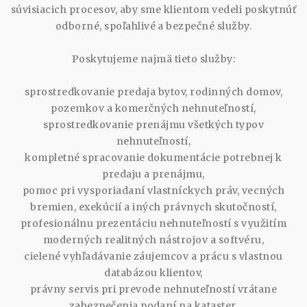
súvisiacich procesov, aby sme klientom vedeli poskytnúť
odborné, spoľahlivé a bezpečné služby.
Poskytujeme najmä tieto služby:
sprostredkovanie predaja bytov, rodinných domov,
pozemkov a komerčných nehnuteľností,
sprostredkovanie prenájmu všetkých typov
nehnuteľností,
kompletné spracovanie dokumentácie potrebnej k
predaju a prenájmu,
pomoc pri vysporiadaní vlastníckych práv, vecných
bremien, exekúcií a iných právnych skutočností,
profesionálnu prezentáciu nehnuteľností s využitím
moderných realitných nástrojov a softvéru,
cielené vyhľadávanie záujemcov a prácu s vlastnou
databázou klientov,
právny servis pri prevode nehnuteľností vrátane
zabezpečenia podaní na kataster,