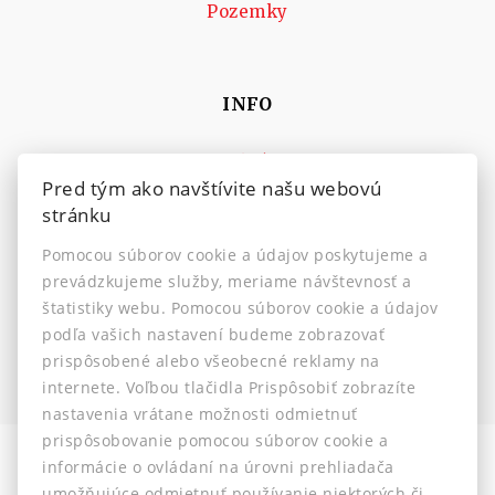
Pozemky
INFO
Makléri
Pred tým ako navštívite našu webovú
Napíšte nám
stránku
Kontakt
Pomocou súborov cookie a údajov poskytujeme a
Nastavenie cookies
prevádzkujeme služby, meriame návštevnosť a
štatistiky webu. Pomocou súborov cookie a údajov
podľa vašich nastavení budeme zobrazovať
prispôsobené alebo všeobecné reklamy na
internete. Voľbou tlačidla Prispôsobiť zobrazíte
nastavenia vrátane možnosti odmietnuť
prispôsobovanie pomocou súborov cookie a
informácie o ovládaní na úrovni prehliadača
Informácia pre klientov
-
Ochrana osobných údajov
-
umožňujúce odmietnuť používanie niektorých či