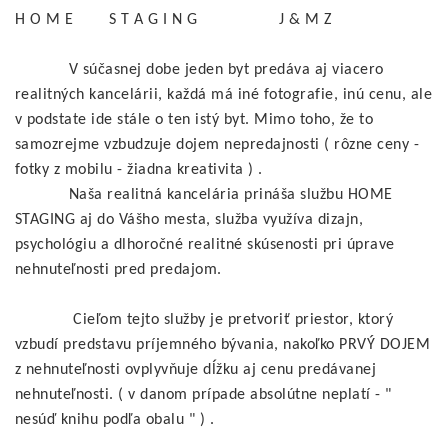
H O M E S T A G I N G J & M Z
V súčasnej dobe jeden byt predáva aj viacero
realitných kancelárii, každá má iné fotografie, inú cenu, ale
v podstate ide stále o ten istý byt. Mimo toho, že to
samozrejme vzbudzuje dojem nepredajnosti ( rôzne ceny -
fotky z mobilu - žiadna kreativita ) .
Naša realitná kancelária prináša službu HOME
STAGING aj do Vášho mesta, služba využíva dizajn,
psychológiu a dlhoročné realitné skúsenosti pri úprave
nehnuteľnosti pred predajom.
Cieľom tejto služby je pretvoriť priestor, ktorý
vzbudí predstavu príjemného bývania, nakoľko PRVÝ DOJEM
z nehnuteľnosti ovplyvňuje dĺžku aj cenu predávanej
nehnuteľnosti. ( v danom prípade absolútne neplatí - "
nesúď knihu podľa obalu " ) .