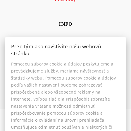
INFO
Makléri
Pred tým ako navštívite našu webovú
Napíšte nám
stránku
Kontakt
Pomocou súborov cookie a údajov poskytujeme a
Nastavenie cookies
prevádzkujeme služby, meriame návštevnosť a
štatistiky webu. Pomocou súborov cookie a údajov
podľa vašich nastavení budeme zobrazovať
prispôsobené alebo všeobecné reklamy na
internete. Voľbou tlačidla Prispôsobiť zobrazíte
nastavenia vrátane možnosti odmietnuť
prispôsobovanie pomocou súborov cookie a
informácie o ovládaní na úrovni prehliadača
Informácia pre klientov
-
Ochrana osobných údajov
-
umožňujúce odmietnuť používanie niektorých či
Etický kódex
-
Reklamačný poriadok