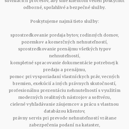
súvisiacich procesov, aby sme klientom vedeli poskytnúť
odborné, spoľahlivé a bezpečné služby.
Poskytujeme najmä tieto služby:
sprostredkovanie predaja bytov, rodinných domov,
pozemkov a komerčných nehnuteľností,
sprostredkovanie prenájmu všetkých typov
nehnuteľností,
kompletné spracovanie dokumentácie potrebnej k
predaju a prenájmu,
pomoc pri vysporiadaní vlastníckych práv, vecných
bremien, exekúcií a iných právnych skutočností,
profesionálnu prezentáciu nehnuteľností s využitím
moderných realitných nástrojov a softvéru,
cielené vyhľadávanie záujemcov a prácu s vlastnou
databázou klientov,
právny servis pri prevode nehnuteľností vrátane
zabezpečenia podaní na kataster,