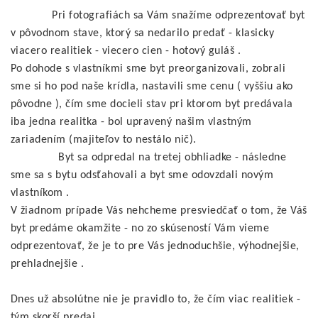
Pri fotografiách sa Vám snažíme odprezentovať byt
v pôvodnom stave, ktorý sa nedarilo predať - klasicky
viacero realitiek - viecero cien - hotový guláš .
Po dohode s vlastníkmi sme byt preorganizovali, zobrali
sme si ho pod naše krídla, nastavili sme cenu ( vyššiu ako
pôvodne ), čím sme docieli stav pri ktorom byt predávala
iba jedna realitka - bol upravený našim vlastným
zariadením (majiteľov to nestálo nič).
Byt sa odpredal na tretej obhliadke - následne
sme sa s bytu odsťahovali a byt sme odovzdali novým
vlastníkom .
V žiadnom prípade Vás nehcheme presviedčať o tom, že Váš
byt predáme okamžite - no zo skúseností Vám vieme
odprezentovať, že je to pre Vás jednoduchšie, výhodnejšie,
prehladnejšie .
Dnes už absolútne nie je pravidlo to, že čím viac realitiek -
tým skorší predaj .