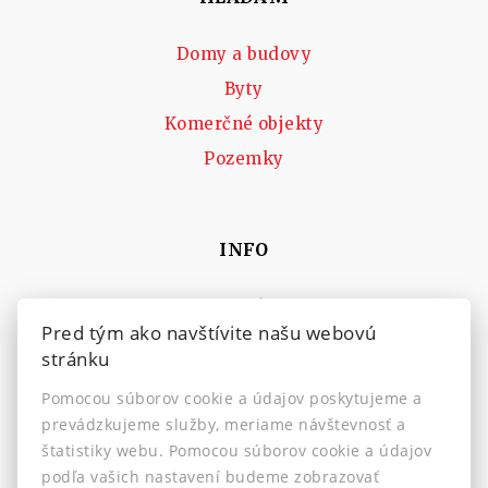
Domy a budovy
Byty
Komerčné objekty
Pozemky
INFO
Makléri
Pred tým ako navštívite našu webovú
Napíšte nám
stránku
Kontakt
Pomocou súborov cookie a údajov poskytujeme a
Nastavenie cookies
prevádzkujeme služby, meriame návštevnosť a
štatistiky webu. Pomocou súborov cookie a údajov
podľa vašich nastavení budeme zobrazovať