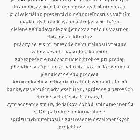
bremien, exekúcií a iných právnych skutočností,
profesionálnu prezentáciu nehnuteľností s využitím
moderných realitných nástrojov a softvéru,
cielené vyhľadávanie záujemcov a prácu s vlastnou
databázou klientov,
právny servis pri prevode nehnuteľností vrátane
zabezpečenia podaní na kataster,
zabezpečenie nadväzujúcich krokov pri predaji
pôvodnej a kúpe novej nehnuteľnosti s dôrazom na
plynulosť celého procesu,
komunikáciu a jednania s tretími osobami, ako sú
banky, stavebné úrady, exekútori, správcovia bytových
domov a dodávatelia energií,
vypracovanie zmlúv, dodatkov, dohôd, splnomocnení a
ďalšej potrebnej dokumentácie,
správu nehnuteľností a zastrešenie developerských
projektov.