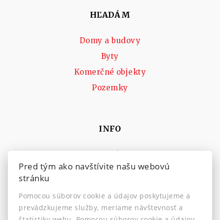
HĽADÁM
Domy a budovy
Byty
Komerčné objekty
Pozemky
INFO
Makléri
Pred tým ako navštívite našu webovú
Napíšte nám
stránku
Kontakt
Pomocou súborov cookie a údajov poskytujeme a
Nastavenie cookies
prevádzkujeme služby, meriame návštevnosť a
štatistiky webu. Pomocou súborov cookie a údajov