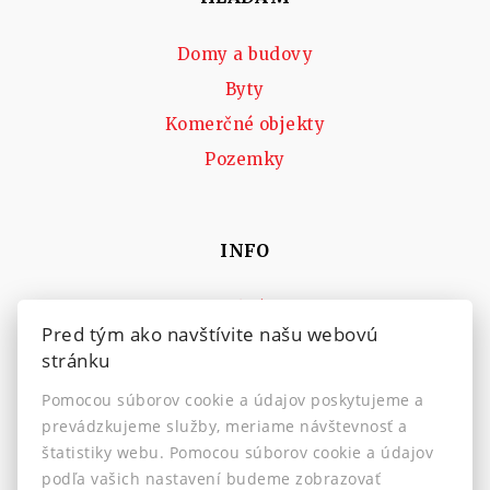
Domy a budovy
Byty
Komerčné objekty
Pozemky
INFO
Makléri
Pred tým ako navštívite našu webovú
Napíšte nám
stránku
Kontakt
Pomocou súborov cookie a údajov poskytujeme a
Nastavenie cookies
prevádzkujeme služby, meriame návštevnosť a
štatistiky webu. Pomocou súborov cookie a údajov
podľa vašich nastavení budeme zobrazovať