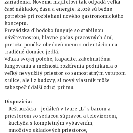
zariadenia. Novému majiteľovi tak odpadá veľká
časť nákladov, času a energie, ktoré sú bežne
potrebné pri rozbiehaní nového gastronomického
konceptu.
Prevádzka dlhodobo funguje so stabilnou
návštevnosťou, hlavne počas pracovných dní,
pretože ponúka obedovú menu s orientáciou na
tradičné domáce jedlá.
Vďaka svojej polohe, kapacite, zabehnutému
fungovaniu a možnosti rozšírenia podnikania o
veľký nevyužitý priestor so samostatným vstupom
z ulice, ale i z budovy, si nový vlastník môže
zabezpečiť ďalší zdroj príjmu.
Dispozícia:
- Reštaurácia - jedáleň v tvare „L“ s barom a
priestorom so sedacou súpravou a televízorom,
- kuchyňa s kompletným vybavením,
- množstvo skladových priestorov,