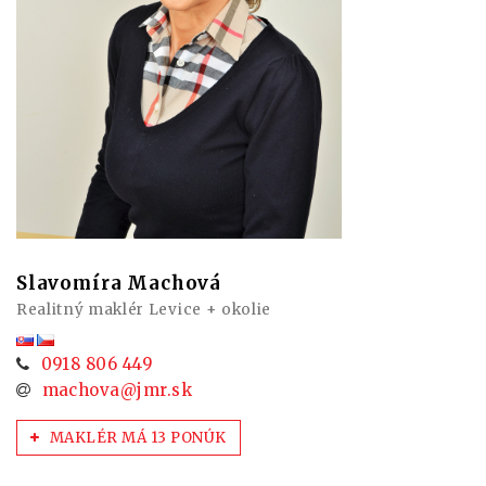
Slavomíra Machová
Realitný maklér Levice + okolie
0918 806 449
machova@jmr.sk
MAKLÉR MÁ 13 PONÚK