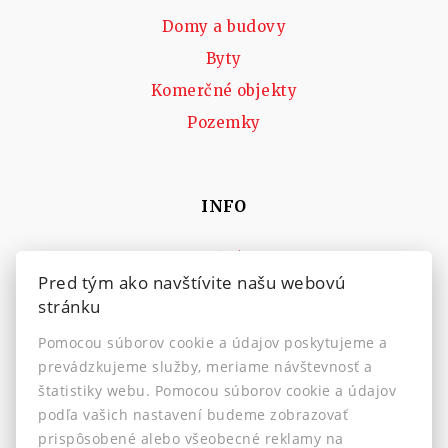
Domy a budovy
Byty
Komerčné objekty
Pozemky
INFO
Makléri
Pred tým ako navštívite našu webovú
Napíšte nám
stránku
Kontakt
Pomocou súborov cookie a údajov poskytujeme a
Nastavenie cookies
prevádzkujeme služby, meriame návštevnosť a
štatistiky webu. Pomocou súborov cookie a údajov
podľa vašich nastavení budeme zobrazovať
prispôsobené alebo všeobecné reklamy na