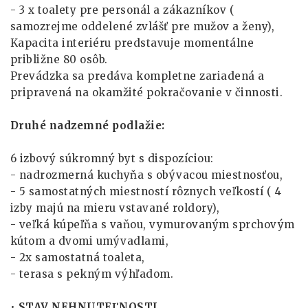
- 3 x toalety pre personál a zákazníkov (
samozrejme oddelené zvlášť pre mužov a ženy),
Kapacita interiéru predstavuje momentálne
približne 80 osôb.
Prevádzka sa predáva kompletne zariadená a
pripravená na okamžité pokračovanie v činnosti.
Druhé nadzemné podlažie:
6 izbový súkromný byt s dispozíciou:
- nadrozmerná kuchyňa s obývacou miestnosťou,
- 5 samostatných miestností rôznych veľkostí ( 4
izby majú na mieru vstavané roldory),
- veľká kúpeľňa s vaňou, vymurovaným sprchovým
kútom a dvomi umývadlami,
- 2x samostatná toaleta,
- terasa s pekným výhľadom.
•
STAV NEHNUTEĽNOSTI