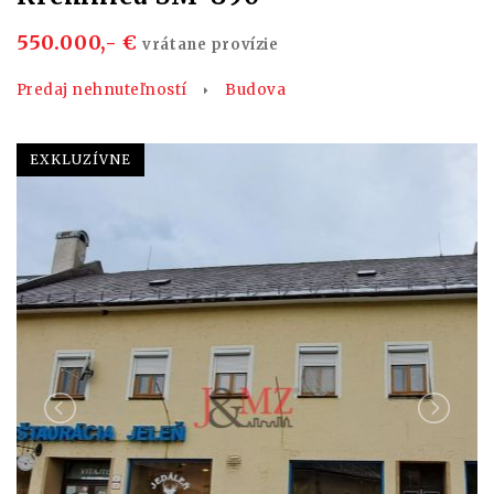
550.000,- €
vrátane provízie
Predaj nehnuteľností
Budova
EXKLUZÍVNE