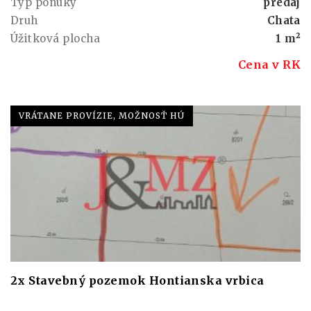
Typ ponuky
predaj
Druh
Chata
Úžitková plocha
1 m²
Cena v RK
VRÁTANE PROVÍZIE, MOŽNOSŤ HÚ
2x Stavebný pozemok Hontianska vrbica