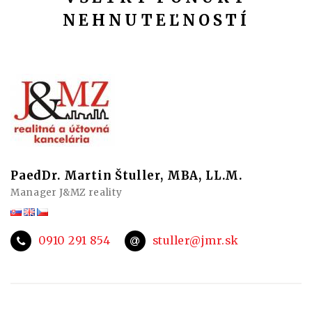
NEHNUTEĽNOSTÍ
PaedDr. Martin Štuller, MBA, LL.M.
Manager J&MZ reality
0910 291 854
stuller@jmr.sk