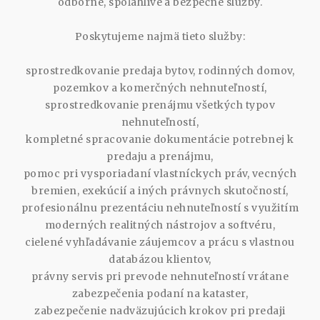
odborné, spoľahlivé a bezpečné služby.
Poskytujeme najmä tieto služby:
sprostredkovanie predaja bytov, rodinných domov,
pozemkov a komerčných nehnuteľností,
sprostredkovanie prenájmu všetkých typov
nehnuteľností,
kompletné spracovanie dokumentácie potrebnej k
predaju a prenájmu,
pomoc pri vysporiadaní vlastníckych práv, vecných
bremien, exekúcií a iných právnych skutočností,
profesionálnu prezentáciu nehnuteľností s využitím
moderných realitných nástrojov a softvéru,
cielené vyhľadávanie záujemcov a prácu s vlastnou
databázou klientov,
právny servis pri prevode nehnuteľností vrátane
zabezpečenia podaní na kataster,
zabezpečenie nadväzujúcich krokov pri predaji