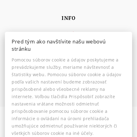
INFO
Makléri
Pred tým ako navštívite našu webovú
Napíšte nám
stránku
Kontakt
Pomocou súborov cookie a údajov poskytujeme a
Nastavenie cookies
prevádzkujeme služby, meriame návštevnosť a
štatistiky webu. Pomocou súborov cookie a údajov
podľa vašich nastavení budeme zobrazovať
prispôsobené alebo všeobecné reklamy na
internete. Voľbou tlačidla Prispôsobiť zobrazíte
nastavenia vrátane možnosti odmietnuť
prispôsobovanie pomocou súborov cookie a
informácie o ovládaní na úrovni prehliadača
Informácia pre klientov
-
Ochrana osobných údajov
-
umožňujúce odmietnuť používanie niektorých či
Etický kódex
-
Reklamačný poriadok
všetkých súborov cookie na iné účely.
© 2026 -
J&MZ reality s.r.o.