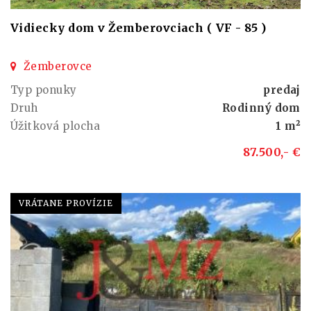
Vidiecky dom v Žemberovciach ( VF - 85 )
Žemberovce
Typ ponuky
predaj
Druh
Rodinný dom
Úžitková plocha
1 m²
87.500,- €
VRÁTANE PROVÍZIE