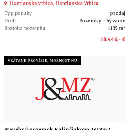
Hontianska vrbica, Hontianska Vrbica
Typ ponuky
predaj
Druh
Pozemky - bývanie
Rozloha pozemku
1135 m²
18.446,- €
VRÁTANE PROVÍZIE, MOŽNOSŤ HÚ
Stavebný pozemok Kalinčiakovo 2418m2