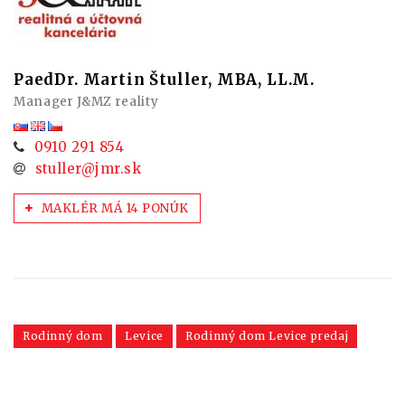
PaedDr. Martin Štuller, MBA, LL.M.
Manager J&MZ reality
0910 291 854
stuller@jmr.sk
MAKLÉR MÁ 14 PONÚK
Rodinný dom
Levice
Rodinný dom Levice predaj