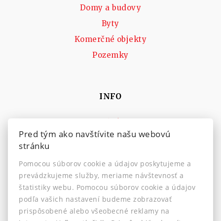
Domy a budovy
Byty
Komerčné objekty
Pozemky
INFO
Makléri
Pred tým ako navštívite našu webovú
Napíšte nám
stránku
Kontakt
Pomocou súborov cookie a údajov poskytujeme a
Nastavenie cookies
prevádzkujeme služby, meriame návštevnosť a
štatistiky webu. Pomocou súborov cookie a údajov
podľa vašich nastavení budeme zobrazovať
prispôsobené alebo všeobecné reklamy na