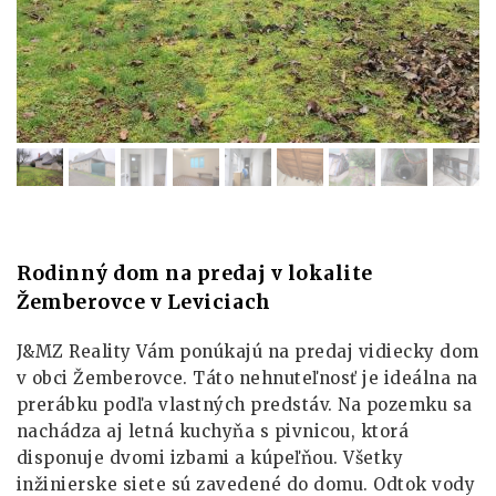
Rodinný dom na predaj v lokalite
Žemberovce v Leviciach
J&MZ Reality Vám ponúkajú na predaj vidiecky dom
v obci Žemberovce. Táto nehnuteľnosť je ideálna na
prerábku podľa vlastných predstáv. Na pozemku sa
nachádza aj letná kuchyňa s pivnicou, ktorá
disponuje dvomi izbami a kúpeľňou. Všetky
inžinierske siete sú zavedené do domu. Odtok vody