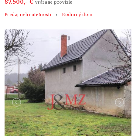
87.500,- €
vrátane provízie
Predaj nehnuteľností
Rodinný dom