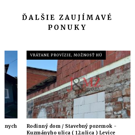
ĎALŠIE ZAUJÍMAVÉ
PONUKY
VRÁTANE PROVÍZIE, MOŽNOSŤ HÚ
Rodinný dom / Stavebný pozemok -
Kuzmányho ulica ( 12.ulica ) Levice