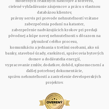
moderných realitných nástrojov a softvéru,
cielené vyhľadávanie záujemcov a prácu s vlastnou
databázou klientov,
právny servis pri prevode nehnuteľností vrátane
zabezpečenia podaní na kataster,
zabezpečenie nadväzujúcich krokov pri predaji
pôvodnej a kúpe novej nehnuteľnosti s dôrazom na
plynulosť celého procesu,
komunikáciu a jednania s tretími osobami, ako sú
banky, stavebné úrady, exekútori, správcovia bytových
domov a dodávatelia energií,
vypracovanie zmlúv, dodatkov, dohôd, splnomocnení a
ďalšej potrebnej dokumentácie,
správu nehnuteľností a zastrešenie developerských
projektov.