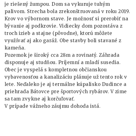
je riešený žumpou. Dom sa vykuruje tuhým
palivom. Strecha bola zrekonštruovaná v roku 2019.
Krov vo výbornom stave. Je možnosť si prerobiť na
bývanie aj podkrovie. Vidiecky dom pozostáva z
troch izieb a stajne (pôvodne), ktorú môžete
využívať aj ako garáž. Obe stavby boli stavané z
kameňa.
Pozemok je široký cca 28m a rovinatý. Záhrada
disponuje aj studňou. Príjemní a mladí susedia.
Obec je vyspelá s kompletnou občianskou
vybavenosťou a kanalizáciu plánuje už tento rok v
lete. Neďaleko je aj termálne kúpalisko Dudince a
priehrada Bátovce pre športových rybárov. V zime
sa tam zvykne aj korčuľovať.
V prípade vážneho záujmu dohoda istá.