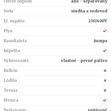
Odvoz odpadu
áno - separovaný
Voda
studňa a vodovod
El. napätie
230/400V
Plyn
Kanalizácia
žumpa
Kúpeľňa
Vykurovanie
vlastné - pevné palivo
Balkón
Lódžia
Terasa
Pivnica
Parkovanie
vnútorné