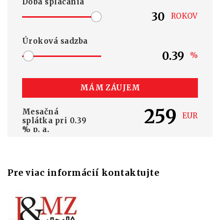
Doba splácania
ROKOV
Úroková sadzba
%
MÁM ZÁUJEM
259
Mesačná
EUR
splátka pri
0.39
% p. a.
Pre viac informácií kontaktujte