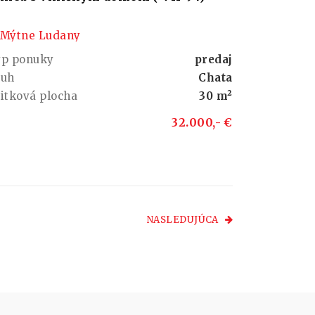
Mýtne Ludany
yp ponuky
predaj
ruh
Chata
itková plocha
30 m²
32.000,- €
NASLEDUJÚCA