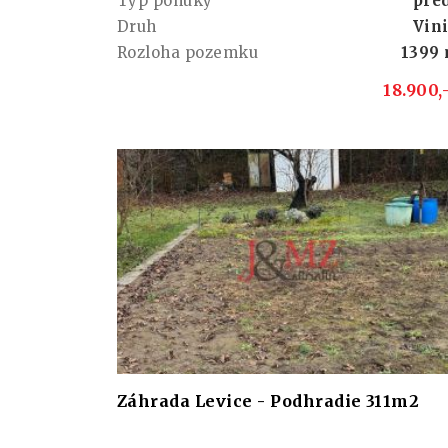
Typ ponuky
pre
Druh
Vin
Rozloha pozemku
1399 
18.900,
Záhrada Levice - Podhradie 311m2