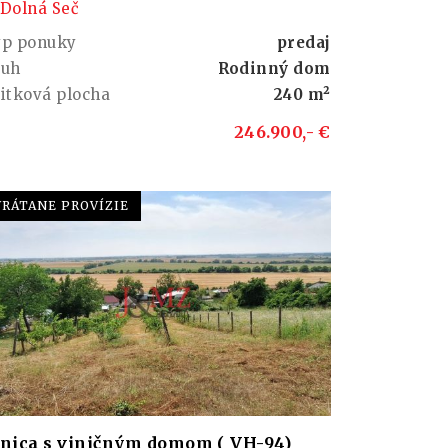
Dolná Seč
yp ponuky
predaj
ruh
Rodinný dom
itková plocha
240 m²
246.900,- €
VRÁTANE PROVÍZIE
inica s viničným domom ( VH-94)