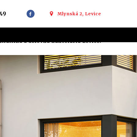
49
Mlynská 2, Levice
ealitná a účtovná kancelária Levice: