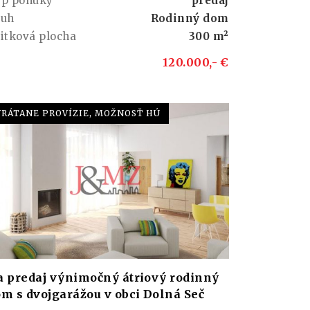
yp ponuky
predaj
ruh
Rodinný dom
itková plocha
300 m²
120.000,- €
VRÁTANE PROVÍZIE, MOŽNOSŤ HÚ
a predaj výnimočný átriový rodinný
m s dvojgarážou v obci Dolná Seč