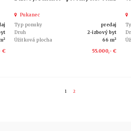
Pukanec
daj
Typ ponuky
predaj
T
byt
Druh
2-izbový byt
D
 m²
Úžitková plocha
66 m²
Úž
- €
55.000,- €
1
2