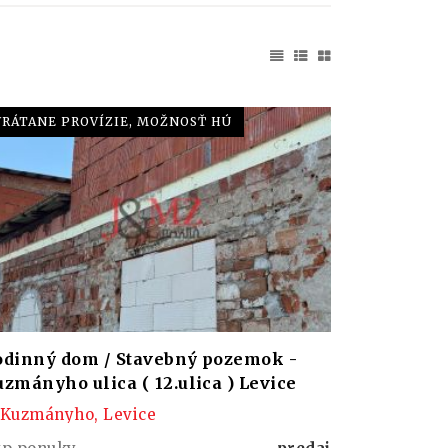
VRÁTANE PROVÍZIE, MOŽNOSŤ HÚ
odinný dom / Stavebný pozemok -
zmányho ulica ( 12.ulica ) Levice
Kuzmányho, Levice