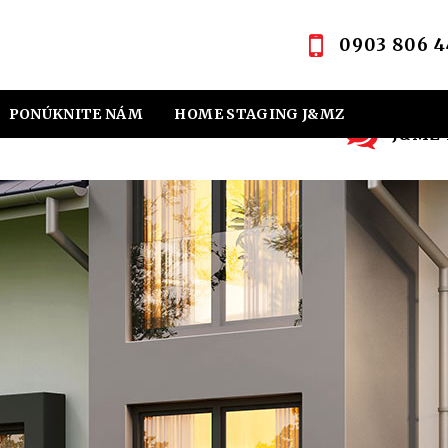
0903 806 4
PONÚKNITE NÁM
HOME STAGING J&MZ
J&MZ R
OVNÁ KANCELÁRIA
KONTAKT