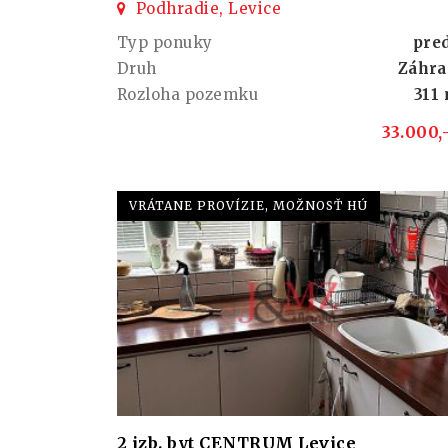
Podhradie, Levice
Typ ponuky
pre
Druh
Záhra
Rozloha pozemku
311
33.000,
VRÁTANE PROVÍZIE, MOŽNOSŤ HÚ
2 izb. byt CENTRUM Levice