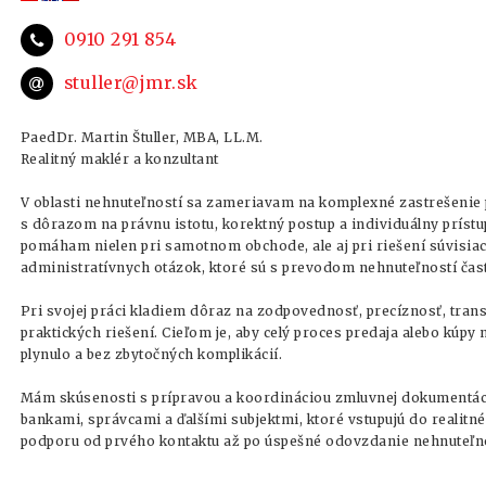
0910 291 854
stuller@jmr.sk
PaedDr. Martin Štuller, MBA, LL.M.
Realitný maklér a konzultant
V oblasti nehnuteľností sa zameriavam na komplexné zastrešenie 
s dôrazom na právnu istotu, korektný postup a individuálny príst
pomáham nielen pri samotnom obchode, ale aj pri riešení súvisiac
administratívnych otázok, ktoré sú s prevodom nehnuteľností čas
Pri svojej práci kladiem dôraz na zodpovednosť, precíznosť, tra
praktických riešení. Cieľom je, aby celý proces predaja alebo kúpy
plynulo a bez zbytočných komplikácií.
Mám skúsenosti s prípravou a koordináciou zmluvnej dokumentác
bankami, správcami a ďalšími subjektmi, ktoré vstupujú do realit
podporu od prvého kontaktu až po úspešné odovzdanie nehnuteľno