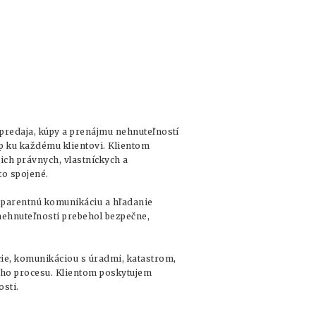
predaja, kúpy a prenájmu nehnuteľností
up ku každému klientovi. Klientom
ich právnych, vlastníckych a
to spojené.
nsparentnú komunikáciu a hľadanie
 nehnuteľnosti prebehol bezpečne,
ie, komunikáciou s úradmi, katastrom,
ného procesu. Klientom poskytujem
sti.