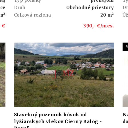
daj
Typ ponuky
prenájom
T
ice
Druh
Obchodné priestory
D
m²
Celková rozloha
20 m²
Úž
- €
390,- €/mes.
Stavebný pozemok kúsok od
N
lyžiarskych vlekov Čierny Balog -
do