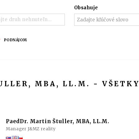
Obsahuje
jte druh nehnuteľnosti ..
PODNÁJOM
ULLER, MBA, LL.M. - VŠETK
PaedDr. Martin Štuller, MBA, LL.M.
Manager J&MZ reality