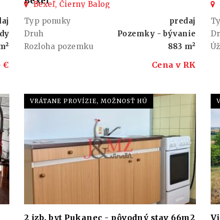
Bexeľ
Bexeľ, Čierny Balog
daj
Typ ponuky
predaj
T
dy
Druh
Pozemky - bývanie
D
 m²
Rozloha pozemku
883 m²
Úž
- €
Cena v RK
VRÁTANE PROVÍZIE, MOŽNOSŤ HÚ
2 izb. byt Pukanec - pôvodný stav 66m2
V