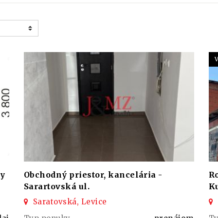
ty
Obchodný priestor, kancelária -
R
Sarartovská ul.
Ku
Saratovská, Levice