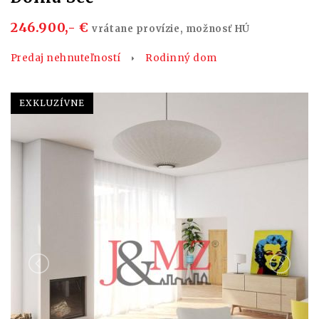
246.900,- €
vrátane provízie, možnosť HÚ
Predaj nehnuteľností
Rodinný dom
EXKLUZÍVNE