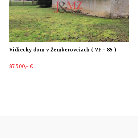
iach ( VF - 85 )
Útulný rodinný dom v tichej
Ludán (MK-4)
105.000,- €