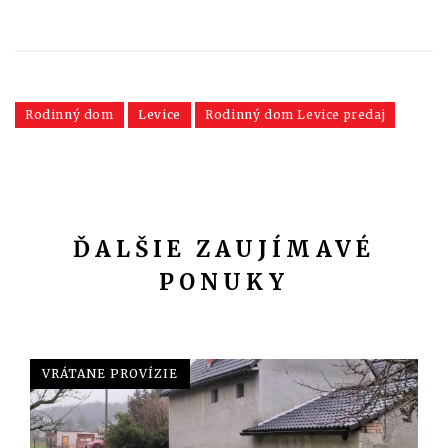
Rodinný dom
Levice
Rodinný dom Levice predaj
ĎALŠIE ZAUJÍMAVÉ
PONUKY
VRÁTANE PROVÍZIE, MOŽNOSŤ 