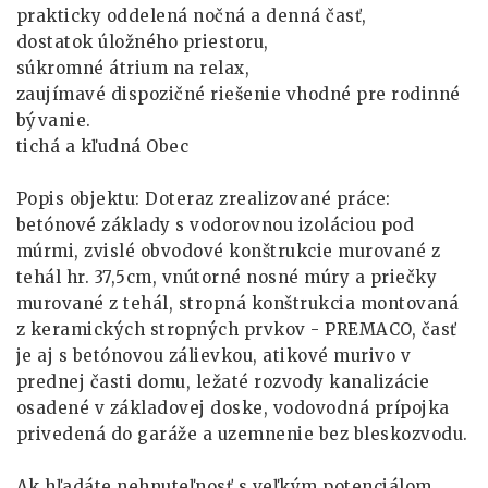
prakticky oddelená nočná a denná časť,
dostatok úložného priestoru,
súkromné átrium na relax,
zaujímavé dispozičné riešenie vhodné pre rodinné
bývanie.
tichá a kľudná Obec
Popis objektu: Doteraz zrealizované práce:
betónové základy s vodorovnou izoláciou pod
múrmi, zvislé obvodové konštrukcie murované z
tehál hr. 37,5cm, vnútorné nosné múry a priečky
murované z tehál, stropná konštrukcia montovaná
z keramických stropných prvkov - PREMACO, časť
je aj s betónovou zálievkou, atikové murivo v
prednej časti domu, ležaté rozvody kanalizácie
osadené v základovej doske, vodovodná prípojka
privedená do garáže a uzemnenie bez bleskozvodu.
Ak hľadáte nehnuteľnosť s veľkým potenciálom,