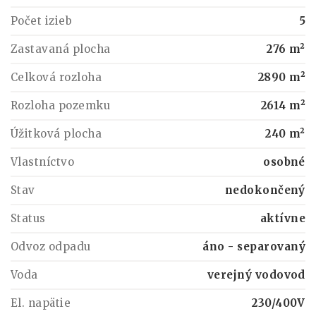
Počet izieb
5
Zastavaná plocha
276 m²
Celková rozloha
2890 m²
Rozloha pozemku
2614 m²
Úžitková plocha
240 m²
Vlastníctvo
osobné
Stav
nedokončený
Status
aktívne
Odvoz odpadu
áno - separovaný
Voda
verejný vodovod
El. napätie
230/400V