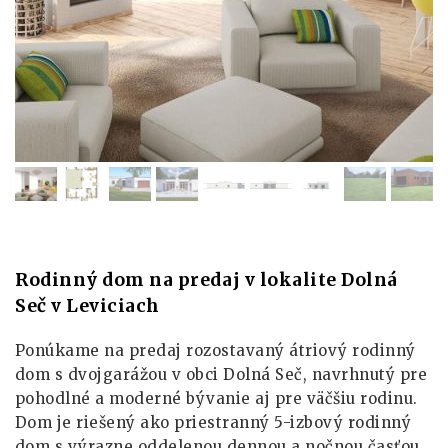
Rodinný dom na predaj v lokalite Dolná
Seč v Leviciach
Ponúkame na predaj rozostavaný átriový rodinný
dom s dvojgarážou v obci Dolná Seč, navrhnutý pre
pohodlné a moderné bývanie aj pre väčšiu rodinu.
Dom je riešený ako priestranný 5-izbový rodinný
dom s výrazne oddelenou dennou a nočnou časťou,