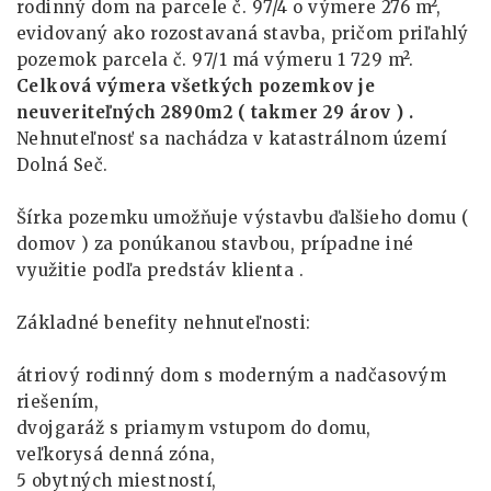
rodinný dom na parcele č. 97/4 o výmere 276 m²,
evidovaný ako rozostavaná stavba, pričom priľahlý
pozemok parcela č. 97/1 má výmeru 1 729 m².
Celková výmera všetkých pozemkov je
neuveriteľných 2890m2 ( takmer 29 árov ) .
Nehnuteľnosť sa nachádza v katastrálnom území
Dolná Seč.
Šírka pozemku umožňuje výstavbu ďalšieho domu (
domov ) za ponúkanou stavbou, prípadne iné
využitie podľa predstáv klienta .
Základné benefity nehnuteľnosti:
átriový rodinný dom s moderným a nadčasovým
riešením,
dvojgaráž s priamym vstupom do domu,
veľkorysá denná zóna,
5 obytných miestností,