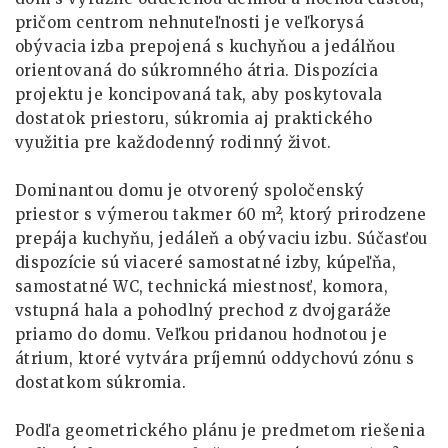
pričom centrom nehnuteľnosti je veľkorysá
obývacia izba prepojená s kuchyňou a jedálňou
orientovaná do súkromného átria. Dispozícia
projektu je koncipovaná tak, aby poskytovala
dostatok priestoru, súkromia aj praktického
využitia pre každodenný rodinný život.
Dominantou domu je otvorený spoločenský
priestor s výmerou takmer 60 m², ktorý prirodzene
prepája kuchyňu, jedáleň a obývaciu izbu. Súčasťou
dispozície sú viaceré samostatné izby, kúpeľňa,
samostatné WC, technická miestnosť, komora,
vstupná hala a pohodlný prechod z dvojgaráže
priamo do domu. Veľkou pridanou hodnotou je
átrium, ktoré vytvára príjemnú oddychovú zónu s
dostatkom súkromia.
Podľa geometrického plánu je predmetom riešenia