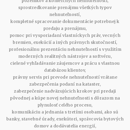
pozemkov a komerčných nehnuteľností,
sprostredkovanie prenájmu všetkých typov
nehnuteľností,
kompletné spracovanie dokumentácie potrebnej k
predaju a prenájmu,
pomoc pri vysporiadaní vlastníckych práv, vecných
bremien, exekúcií a iných právnych skutočností,
profesionálnu prezentáciu nehnuteľností s využitím
moderných realitných nástrojov a softvéru,
cielené vyhľadávanie záujemcov a prácu s vlastnou
databázou klientov,
právny servis pri prevode nehnuteľností vrátane
zabezpečenia podaní na kataster,
zabezpečenie nadväzujúcich krokov pri predaji
pôvodnej a kúpe novej nehnuteľnosti s dôrazom na
plynulosť celého procesu,
komunikáciu a jednania s tretími osobami, ako sú
banky, stavebné úrady, exekútori, správcovia bytových
domov a dodávatelia energií,