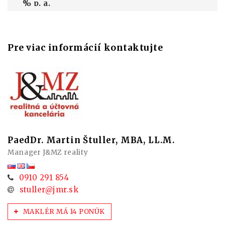
% p. a.
Pre viac informácií kontaktujte
PaedDr. Martin Štuller, MBA, LL.M.
Manager J&MZ reality
0910 291 854
stuller@jmr.sk
MAKLÉR MÁ 14 PONÚK