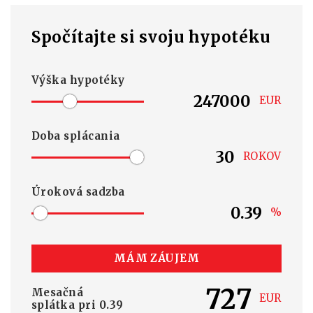
Spočítajte si svoju hypotéku
Výška hypotéky
EUR
Doba splácania
ROKOV
Úroková sadzba
%
MÁM ZÁUJEM
727
Mesačná
EUR
splátka pri
0.39