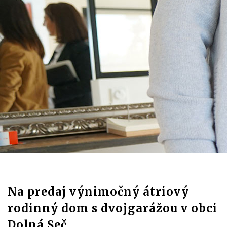
Na predaj výnimočný átriový
rodinný dom s dvojgarážou v obci
Dolná Seč