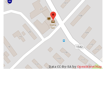
Data CC-By-SA by
OpenStreetMap