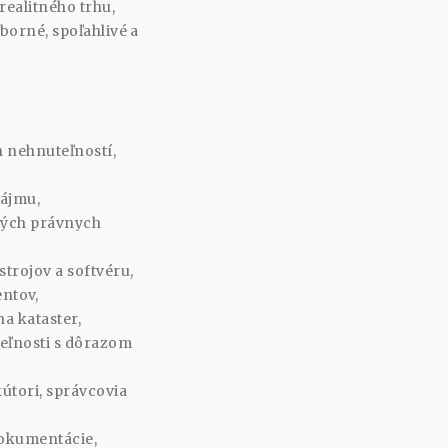
realitného trhu,
borné, spoľahlivé a
 nehnuteľností,
nájmu,
iných právnych
trojov a softvéru,
entov,
a kataster,
eľnosti s dôrazom
útori, správcovia
dokumentácie,