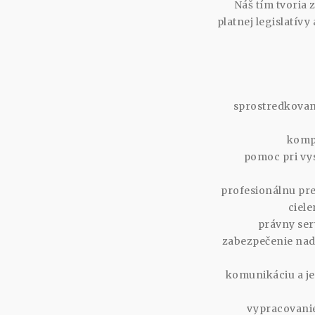
Náš tím tvoria 
platnej legislatív
sprostredkovan
kompl
pomoc pri vys
profesionálnu pre
ciele
právny ser
zabezpečenie nad
komunikáciu a je
vypracovanie