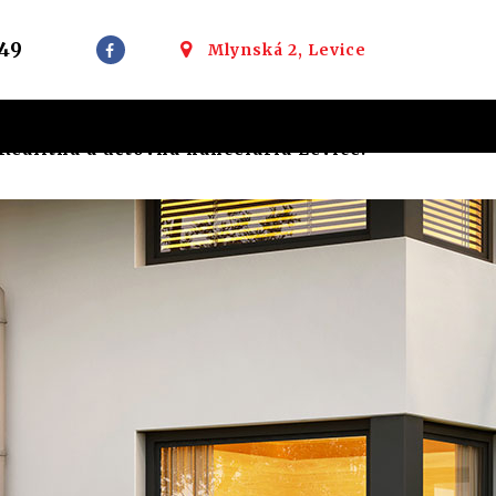
49
Mlynská 2, Levice
ealitná a účtovná kancelária Levice: