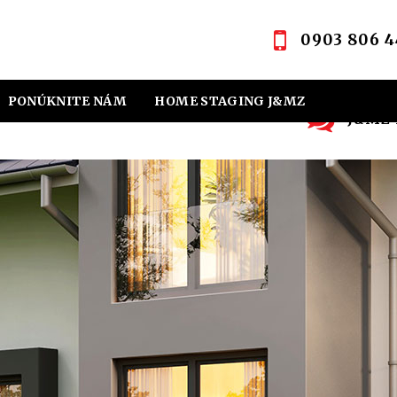
0903 806 4
PONÚKNITE NÁM
HOME STAGING J&MZ
J&MZ R
OVNÁ KANCELÁRIA
KONTAKT