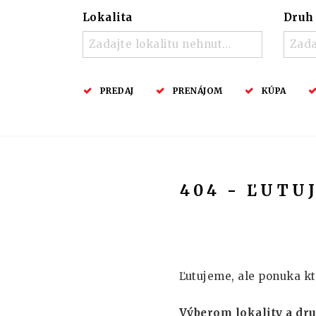
Lokalita
Druh
Zadajte lokalitu nehnuteľnosti ..
Zada
PREDAJ
PRENÁJOM
KÚPA
404 - ĽUTU
Ľutujeme, ale ponuka kt
Výberom lokality a dr