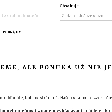
Obsahuje
jte druh nehnuteľnosti ..
PODNÁJOM
JEME, ALE PONUKA UŽ NIE J
orú hľadáte, bola odstránená. Našou snahou je zverejňo
uhu nehnuteľnosti z panelu vyhľadávania
nájdete aktu