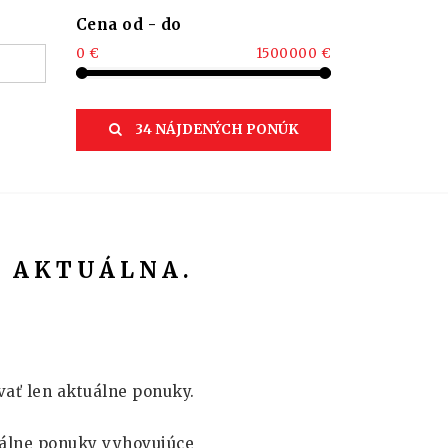
Cena od - do
0 €
1500000 €
34 NÁJDENÝCH PONÚK
E AKTUÁLNA.
vať len aktuálne ponuky.
álne ponuky vyhovujúce