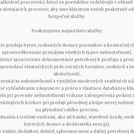
zaškolení pracovníci, ktorí sa pravidelne vzdelávajú v oblasti 
y a súvisiacich procesov, aby sme klientom vedeli poskytnúť od
bezpečné služby.
Poskytujeme najmä tieto služby:
ie predaja bytov, rodinných domov, pozemkov a komerčných
sprostredkovanie prenájmu všetkých typov nehnuteľností,
etné spracovanie dokumentácie potrebnej k predaju a pre
poriadaní vlastníckych práv, vecných bremien, exekúcií a 
skutočností,
zentáciu nehnuteľností s využitím moderných realitných nás
né vyhľadávanie záujemcov a prácu s vlastnou databázou kli
vis pri prevode nehnuteľností vrátane zabezpečenia podaní n
väzujúcich krokov pri predaji pôvodnej a kúpe novej nehnut
na plynulosť celého procesu,
dnania s tretími osobami, ako sú banky, stavebné úrady, exek
bytových domov a dodávatelia energií,
 zmlúv, dodatkov, dohôd, splnomocnení a ďalšej potrebnej 