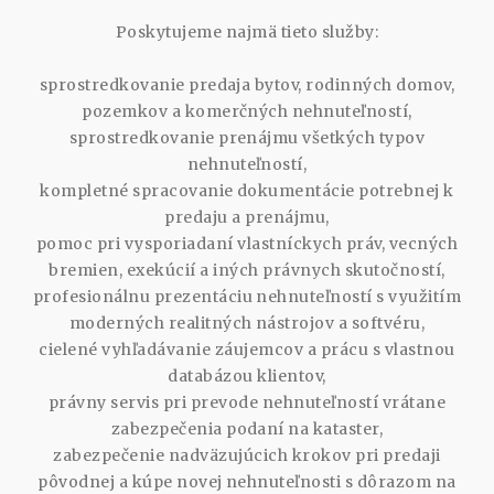
Poskytujeme najmä tieto služby:
sprostredkovanie predaja bytov, rodinných domov,
pozemkov a komerčných nehnuteľností,
sprostredkovanie prenájmu všetkých typov
nehnuteľností,
kompletné spracovanie dokumentácie potrebnej k
predaju a prenájmu,
pomoc pri vysporiadaní vlastníckych práv, vecných
bremien, exekúcií a iných právnych skutočností,
profesionálnu prezentáciu nehnuteľností s využitím
moderných realitných nástrojov a softvéru,
cielené vyhľadávanie záujemcov a prácu s vlastnou
databázou klientov,
právny servis pri prevode nehnuteľností vrátane
zabezpečenia podaní na kataster,
zabezpečenie nadväzujúcich krokov pri predaji
pôvodnej a kúpe novej nehnuteľnosti s dôrazom na