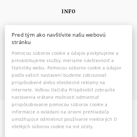
INFO
Makléri
Pred tým ako navštívite našu webovú
Napíšte nám
stránku
Kontakt
Pomocou súborov cookie a údajov poskytujeme a
Nastavenie cookies
prevádzkujeme služby, meriame návštevnosť a
štatistiky webu. Pomocou súborov cookie a údajov
podľa vašich nastavení budeme zobrazovať
prispôsobené alebo všeobecné reklamy na
internete. Voľbou tlačidla Prispôsobiť zobrazíte
nastavenia vrátane možnosti odmietnuť
prispôsobovanie pomocou súborov cookie a
informácie o ovládaní na úrovni prehliadača
Informácia pre klientov
-
Ochrana osobných údajov
-
umožňujúce odmietnuť používanie niektorých či
Etický kódex
-
Reklamačný poriadok
všetkých súborov cookie na iné účely.
© 2026 -
J&MZ reality s.r.o.